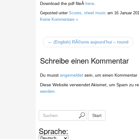
Download the pdf fileÂ
here
.
Geposted unter
Scores, sheet music
am
16 Januar 20
Keine Kommentare »
← (English) RÃ©unis aujourd’hui – round
Schreibe einen Kommentar
Du musst
angemeldet
sein, um einen Kommentar
Diese Website verwendet Akismet, um Spam zu re
werden.
S
Start
u
c
Sprache:
h