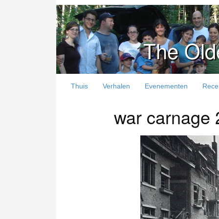
The Old
Thuis
Verhalen
Evenementen
Rece
war carnage 