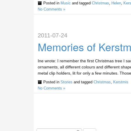
Posted in
Music
and tagged
Christmas
,
Helen
,
Kers
No Comments »
2011-07-24
Memories of Kerstmi
Ine wrote: I remember the first Christmas tree I saw
ornaments, all different colours and different shape
metal clip holders, lit for only a few minutes. Thos
Posted in
Stories
and tagged
Christmas
,
Kerstmis
No Comments »
S