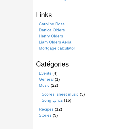
s
i
Links
t
e
Caroline Ross
Danica Olders
Henry Olders
Liam Olders Aerial
Mortgage calculator
Catégories
Events
(4)
General
(1)
Music
(22)
Scores, sheet music
(3)
Song Lyrics
(16)
Recipes
(12)
Stories
(9)