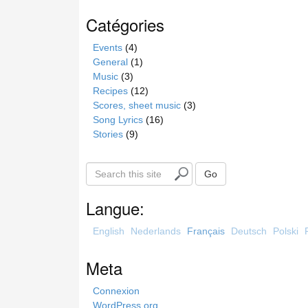
Catégories
Events
(4)
General
(1)
Music
(3)
Recipes
(12)
Scores, sheet music
(3)
Song Lyrics
(16)
Stories
(9)
S
Go
e
a
Langue:
r
c
English
Nederlands
Français
Deutsch
Polski
h
t
Meta
h
i
Connexion
s
WordPress.org