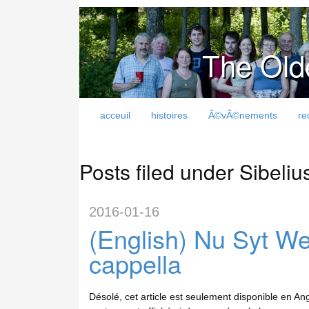
The Old
acceuil
histoires
Ã©vÃ©nements
re
Posts filed under Sibeliu
2016-01-16
(English) Nu Syt W
cappella
Désolé, cet article est seulement disponible en Angl