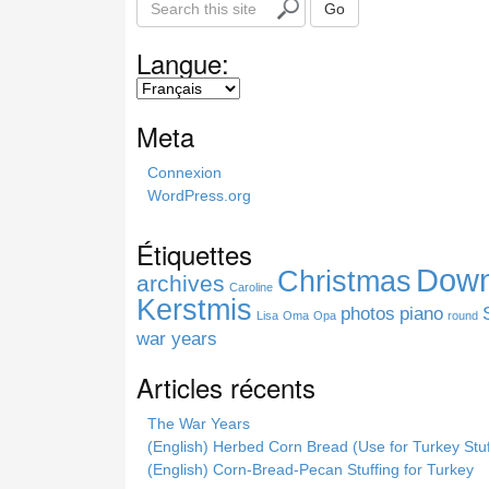
Go
e
a
Langue:
r
c
h
Meta
t
h
Connexion
i
WordPress.org
s
s
Étiquettes
i
Down
Christmas
t
archives
Caroline
e
Kerstmis
photos
piano
Lisa
Oma
Opa
round
war years
Articles récents
The War Years
(English) Herbed Corn Bread (Use for Turkey Stuf
(English) Corn-Bread-Pecan Stuffing for Turkey