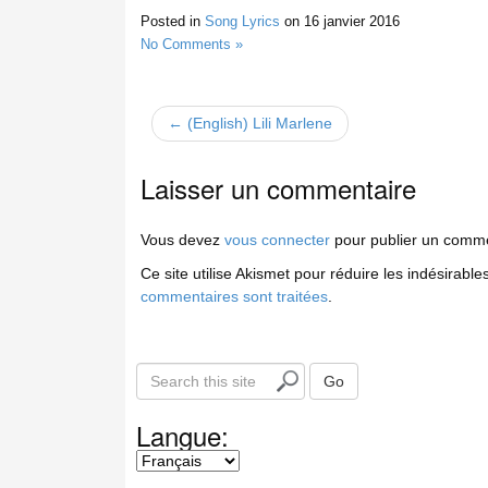
Posted in
Song Lyrics
on
16 janvier 2016
No Comments »
← (English) Lili Marlene
Laisser un commentaire
Vous devez
vous connecter
pour publier un comme
Ce site utilise Akismet pour réduire les indésirable
commentaires sont traitées
.
S
Go
e
a
Langue:
r
c
h