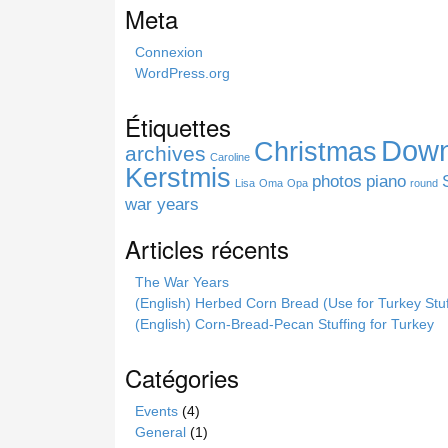
Meta
t
h
Connexion
i
WordPress.org
s
s
Étiquettes
i
Down
Christmas
t
archives
Caroline
e
Kerstmis
photos
piano
Lisa
Oma
Opa
round
war years
Articles récents
The War Years
(English) Herbed Corn Bread (Use for Turkey Stuf
(English) Corn-Bread-Pecan Stuffing for Turkey
Catégories
Events
(4)
General
(1)