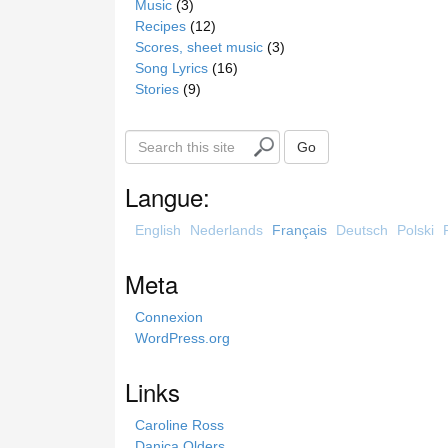
Music
(3)
Recipes
(12)
Scores, sheet music
(3)
Song Lyrics
(16)
Stories
(9)
S
Go
e
a
Langue:
r
c
English
Nederlands
Français
Deutsch
Polski
h
t
Meta
h
i
Connexion
s
WordPress.org
s
i
Links
t
e
Caroline Ross
Danica Olders