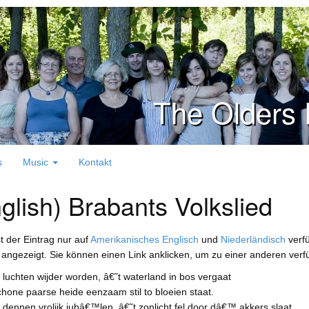
The Olders 
s
Music
Kontakt
glish) Brabants Volkslied
st der Eintrag nur auf
Amerikanisches Englisch
und
Niederländisch
verfü
angezeigt. Sie können einen Link anklicken, um zu einer anderen ver
luchten wijder worden, â€˜t waterland in bos vergaat
hone paarse heide eenzaam stil to bloeien staat.
dennen vrolijk jubâ€™len, â€˜t zonlicht fel door dâ€™ akkers slaat