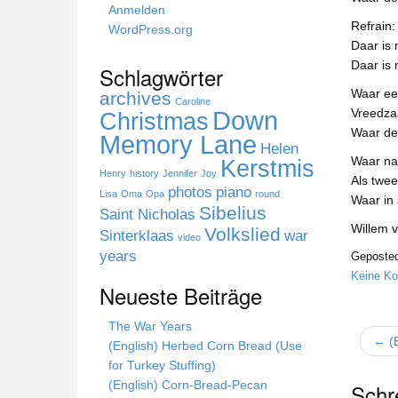
Anmelden
Refrain:
WordPress.org
Daar is 
Daar is 
Schlagwörter
Waar ee
archives
Caroline
Down
Vreedza
Christmas
Waar de 
Memory Lane
Helen
Waar na
Kerstmis
Henry
history
Jennifer
Joy
Als twe
photos
piano
Lisa
Oma
Opa
round
Waar in 
Sibelius
Saint Nicholas
Willem 
Volkslied
Sinterklaas
war
video
years
Geposted
Keine K
Neueste Beiträge
The War Years
← (E
(English) Herbed Corn Bread (Use
for Turkey Stuffing)
(English) Corn-Bread-Pecan
Schr