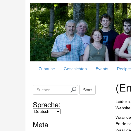
Zuhause
Geschichten
Events
Recipe
(En
S
Start
u
c
Sprache:
Leider i
h
Website 
e
Waar de 
n
Meta
En de sc
Waar de 