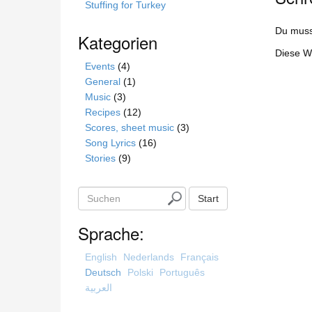
Stuffing for Turkey
Du mus
Kategorien
Diese W
Events
(4)
General
(1)
Music
(3)
Recipes
(12)
Scores, sheet music
(3)
Song Lyrics
(16)
Stories
(9)
S
Start
u
c
Sprache:
h
e
English
Nederlands
Français
n
Deutsch
Polski
Português
العربية