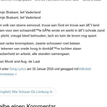
mijn Brabant, lief Vaderland
mijn Brabant, lief Vaderland
n volk van stoere eenvoud, trouw aan God en trouw aan â€˜t land
am voor een schaamâ€™le bÃªte wrote en werkt in â€˜t schrale zand
plicht, vreugd bleef behouden, lach en luim de kroon nog spant
ast ranke torenspitsen, zwarte schouwen roet belaan
e tekenen van vrede hoog in donkâ€™re luchten staan
soberheid en arbeid, alle standen samengaan.
van Mook and Aug. de Laat
 unter
Song Lyrics
am
16 Januar 2016
und getagged mit
Volkslied
ommentare »
nglish) Wie Schoan Os Limburg Is
eibe einen Kommentar