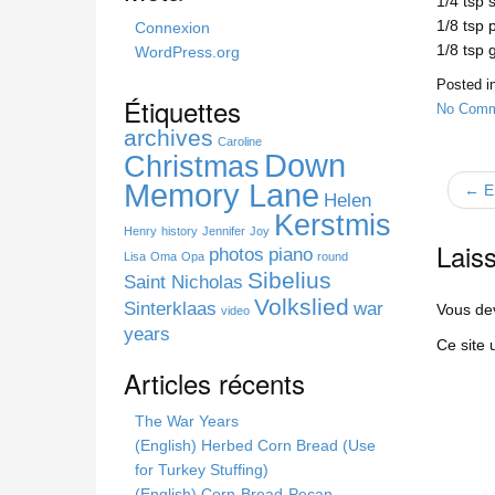
1/4 tsp 
h
1/8 tsp 
Connexion
i
1/8 tsp 
WordPress.org
s
Posted i
s
Étiquettes
No Comm
i
archives
t
Caroline
Down
Christmas
e
Memory Lane
← En
Helen
Kerstmis
Henry
history
Jennifer
Joy
Lais
photos
piano
Lisa
Oma
Opa
round
Sibelius
Saint Nicholas
Volkslied
Sinterklaas
war
Vous d
video
years
Ce site 
Articles récents
The War Years
(English) Herbed Corn Bread (Use
for Turkey Stuffing)
(English) Corn-Bread-Pecan