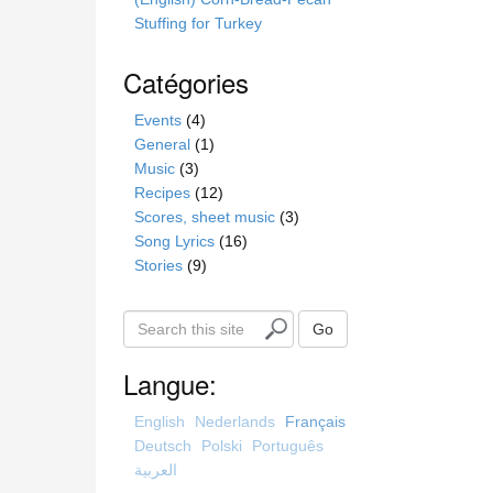
Stuffing for Turkey
Catégories
Events
(4)
General
(1)
Music
(3)
Recipes
(12)
Scores, sheet music
(3)
Song Lyrics
(16)
Stories
(9)
S
Go
e
a
Langue:
r
c
English
Nederlands
Français
h
Deutsch
Polski
Português
t
العربية
h