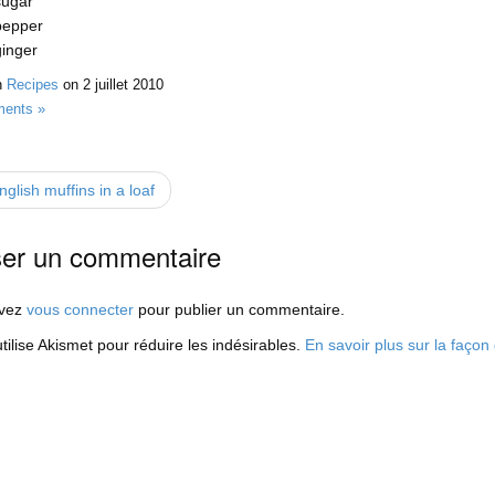
sugar
pepper
ginger
n
Recipes
on
2 juillet 2010
ents »
glish muffins in a loaf
ser un commentaire
evez
vous connecter
pour publier un commentaire.
utilise Akismet pour réduire les indésirables.
En savoir plus sur la faço