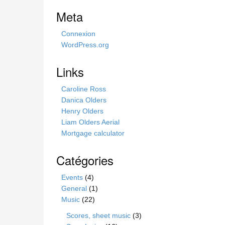
i
Meta
s
s
Connexion
i
WordPress.org
t
e
Links
Caroline Ross
Danica Olders
Henry Olders
Liam Olders Aerial
Mortgage calculator
Catégories
Events
(4)
General
(1)
Music
(22)
Scores, sheet music
(3)