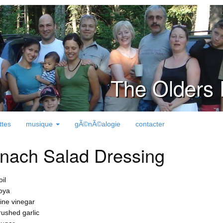
The Olders 
ttes
musique
gÃ©nÃ©alogie
contacter
nach Salad Dressing
il
oya
ine vinegar
rushed garlic